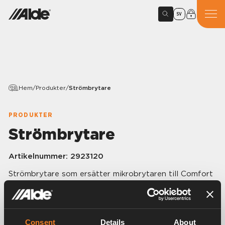
SV
Hem
/
Produkter
/
Strömbrytare
PRODUKTER
Strömbrytare
Artikelnummer:
2923120
Strömbrytare som ersätter mikrobrytaren till Comfort
2923 och 2928 (ej mod. 980).
Nytt hål får borras i botten på manöverlådan.
Consent
Details
About