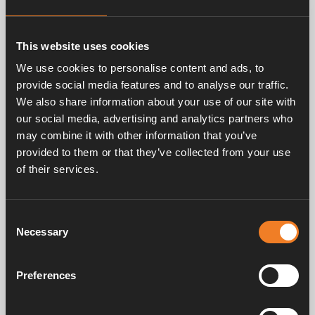
This website uses cookies
Relaterade produkter
We use cookies to personalise content and ads, to
provide social media features and to analyse our traffic.
We also share information about your use of our site with
our social media, advertising and analytics partners who
may combine it with other information that you’ve
provided to them or that they’ve collected from your use
of their services.
Tändtransformator
Manöverlåda.
Consent
Art. nr: 2923225
Art. nr: 2923112
Necessary
Selection
Preferences
Frågor & svar