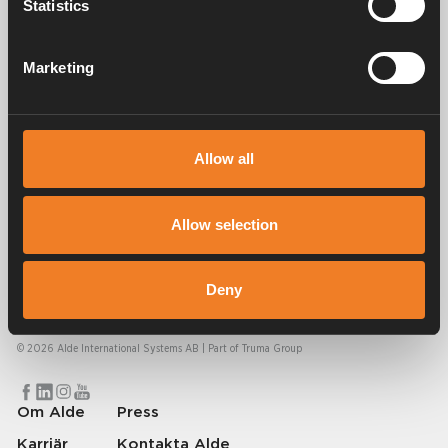
Statistics
Manualer & dokument
Marketing
Service & support
Allow all
Allow selection
Alde har skapat hemkänsla sedan 1966 i form av att tillverka
värmesystem för husbilar och husvagnar. Redan då förstod vi hur
Deny
viktigt det är att ta med sig hemmets komfort på resan. Med Alde känns
borta som hemma.
© 2026 Alde International Systems AB | Part of
Truma Group
Om Alde
Press
Karriär
Kontakta Alde