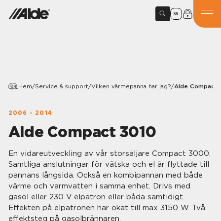
SV
Hem
/
Service & support
/
Vilken värmepanna har jag?
/
Alde Compact 
2006 - 2014
Alde Compact 3010
En vidareutveckling av vår storsäljare Compact 3000.
Samtliga anslutningar för vätska och el är flyttade till
pannans långsida. Också en kombipannan med både
värme och varmvatten i samma enhet. Drivs med
gasol eller 230 V elpatron eller båda samtidigt.
Effekten på elpatronen har ökat till max 3150 W. Två
effektsteg på gasolbrännaren.