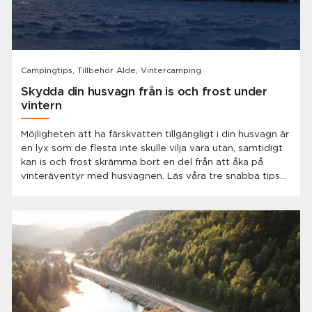
Campingtips, Tillbehör Alde, Vintercamping
Skydda din husvagn från is och frost under
vintern
Möjligheten att ha färskvatten tillgängligt i din husvagn är
en lyx som de flesta inte skulle vilja vara utan, samtidigt
kan is och frost skrämma bort en del från att åka på
vinteräventyr med husvagnen. Läs våra tre snabba tips
nedan och låt dig lockas ut på vintercamping!