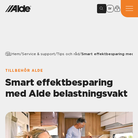
SV
Hem
/
Service & support
/
Tips och råd
/
Smart effektbesparing med A
TILLBEHÖR ALDE
Smart effektbesparing
med Alde belastningsvakt