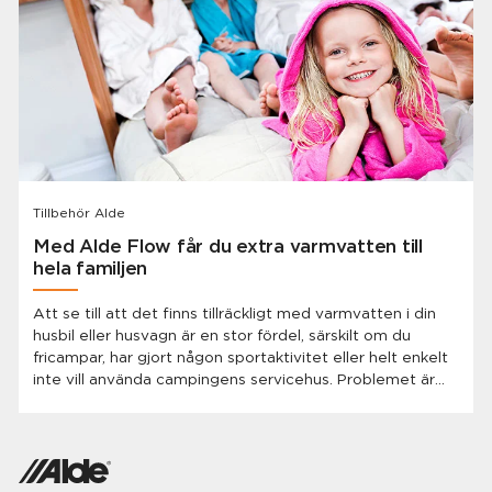
Tillbehör Alde
Med Alde Flow får du extra varmvatten till
hela familjen
Att se till att det finns tillräckligt med varmvatten i din
husbil eller husvagn är en stor fördel, särskilt om du
fricampar, har gjort någon sportaktivitet eller helt enkelt
inte vill använda campingens servicehus. Problemet är
att en standard varmvattenberedare inte alltid rymmer
vatten som räcker för att flera i familjen ska kunna
duscha direkt efter varandra.