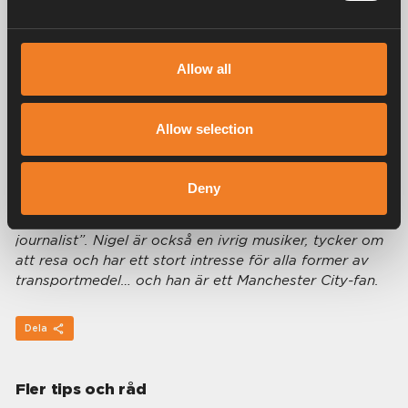
Nigel Hutson, en sann campare från Chesterfield,
Derbyshire i England. Köpte sin första husvagn 1984
Allow all
och har sedan dess turnerat i Storbritannien och
kontinenten regelbundet tillsammans med sin fru Kay.
Förutom att vara make är han även pappa och farfar.
Allow selection
Sedan han gick i pension från polisen 2011 har Nigel
blivit en regelbunden bidragsgivare till olika husvagns-
Deny
och husbilspublikationer, som ”någon som
entusiastiskt skriver om sin hobby snarare än en
journalist”. Nigel är också en ivrig musiker, tycker om
att resa och har ett stort intresse för alla former av
transportmedel… och han är ett Manchester City-fan.
Dela
Fler tips och råd