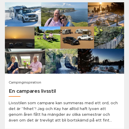
Campinginspiration
En campares livsstil
Livsstilen som campare kan summeras med ett ord, och
det är ”frihet”! Jag och Kay har alltid haft lyxen att
genom åren fått ha mängder av olika semestrar och
även om det är trevligt att bli bortskämd på ett fint
hotell då och då, så finns det inget som slår att ha ditt