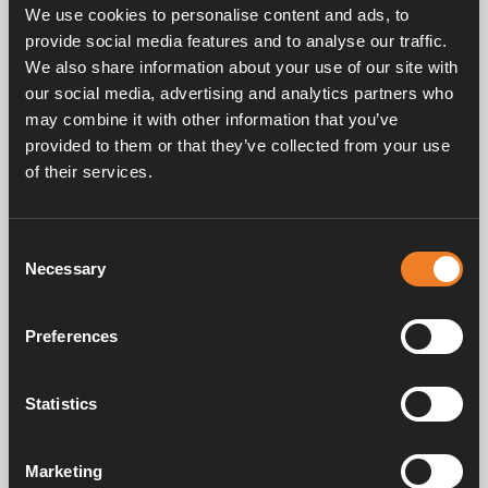
We use cookies to personalise content and ads, to
tidigare eftermonterat dem på mina husvagnar. Dessa
provide social media features and to analyse our traffic.
kan ställas in för att undvika att säkringen löser ut om
du oavsiktligt slår på något som vanligtvis i
We also share information about your use of our site with
kombination med Alde-systemet skulle lösa ut
our social media, advertising and analytics partners who
strömmen.
may combine it with other information that you’ve
provided to them or that they’ve collected from your use
Uppmärksam personal
of their services.
Jag skulle kunna fortsätta, men jag tror att du förstår
hur jag känner vid detta laget. Jag kan dock inte
Consent
avsluta utan att nämna Aldes fantastiska service. Det
Necessary
Selection
är så lugnande att höra (och det gör jag!) att när
någon har kontaktat Alde med ett problem (det kan
vara något så enkelt som en inställning) har detta
Preferences
oftast lösts genom ett snabbt telefonsamtal.
Alde är verkligen “King of Comfort”!
Statistics
Nigel Hutson
Marketing