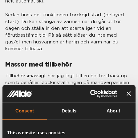
helt automatiskt.
Sedan finns det funktionen fördröjd start (delayed
start). Du kan stänga av värmen när du går ut för
dagen och ställa in den att starta igen vid en
förutbestämd tid. På så sätt slösar du inte med
gas/el, men husvagnen är härlig och varm när du
kommer tillbaka.
Massor med tillbehör
Tillbehörsmässigt har jag lagt till en batteri back-up
som bibehåller klockinställningen på manöverpanelen
om fritidsbatteriet kopplas bort, så att du inte
behöver ställa in manöverpanelen varje gång du
kommer till en camping, och jag har även lagt till en
extern temperatursensor som hjälper systemet att
Consent
Details
About
arbeta mer effektivt, vilken dessutom låter dig se hur
kallt det är ute medan du kopplar av i värmen inuti.
This website uses cookies
Vår husvagn kom med en belastningsvakt, men jag har