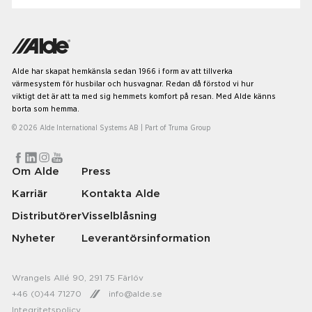
medveten om när du letar efter den perfekta
husvagnen?
Alde har skapat hemkänsla sedan 1966 i form av att tillverka
värmesystem för husbilar och husvagnar. Redan då förstod vi hur
viktigt det är att ta med sig hemmets komfort på resan. Med Alde känns
borta som hemma.
© 2026 Alde International Systems AB | Part of
Truma Group
Om Alde
Press
Karriär
Kontakta Alde
Distributörer
Visselblåsning
Nyheter
Leverantörsinformation
Wrangels Allé 90, 291 75 Färlöv
+46 (0)44 71270
info@alde.se
Integritetspolicy