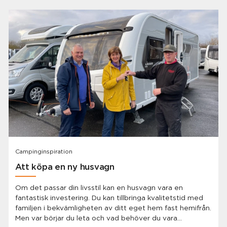
eget hem med dig. Du har friheten att åka var du vill, när
du vill och att göra vad du vill när du åker.
Campinginspiration
Att köpa en ny husvagn
Om det passar din livsstil kan en husvagn vara en
fantastisk investering. Du kan tillbringa kvalitetstid med
familjen i bekvämligheten av ditt eget hem fast hemifrån.
Men var börjar du leta och vad behöver du vara