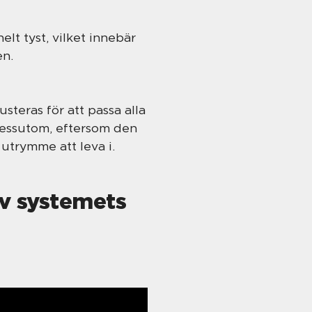
t tyst, vilket innebär
ten.
steras för att passa alla
 Dessutom, eftersom den
utrymme att leva i.
av systemets