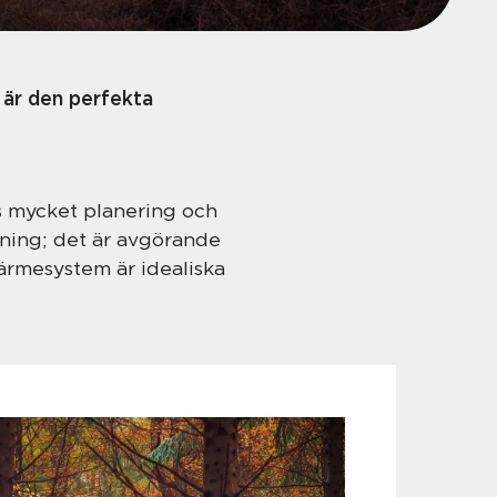
e är den perfekta
vs mycket planering och
mning; det är avgörande
värmesystem är idealiska