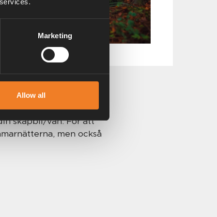
 services.
Marketing
Allow all
din skåpbil/van.
För att
ommarnätterna, men också