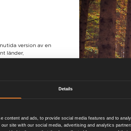
 nutida version av en
nt länder,
 i sina vans, vilka
sängar, kök, duschar
 Det gör det också
grid”, med hjälp av
Details
ier och elektriska
llet för att koppla
asta bostäder.
e content and ads, to provide social media features and to analy
 our site with our social media, advertising and analytics partn