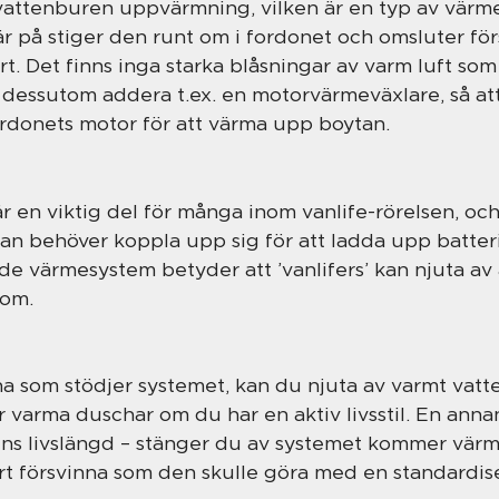
vattenburen uppvärmning, vilken är en typ av värm
r på stiger den runt om i fordonet och omsluter förs
t. Det finns inga starka blåsningar av varm luft s
 dessutom addera t.ex. en motorvärmeväxlare, så a
ordonets motor för att värma upp boytan
.
är en viktig del för många inom vanlife-rörelsen, oc
man behöver koppla upp sig för att ladda upp batter
e värmesystem betyder att ’vanlifers’ kan njuta av a
 om
.
som stödjer systemet, kan du njuta av varmt vatt
för varma duschar om du har en aktiv livsstil. En ann
s livslängd – stänger du av systemet kommer värme
bart försvinna som den skulle göra med en standardi