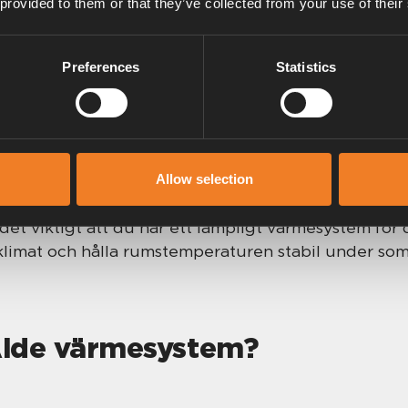
 provided to them or that they’ve collected from your use of their
Preferences
Statistics
pvärmning
Allow selection
 det viktigt att du har ett lämpligt värmesystem för 
 klimat och hålla rumstemperaturen stabil under s
 Alde värmesystem?