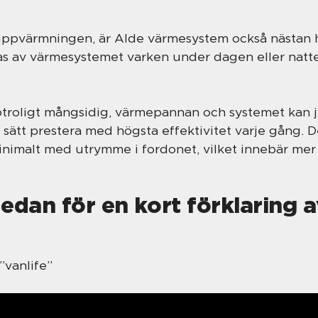
ppvärmningen, är Alde värmesystem också nästan hel
as av värmesystemet varken under dagen eller nat
 otroligt mångsidig, värmepannan och systemet kan ju
å sätt prestera med högsta effektivitet varje gång.
inimalt med utrymme i fordonet, vilket innebär mer 
edan för en kort förklaring 
”vanlife”