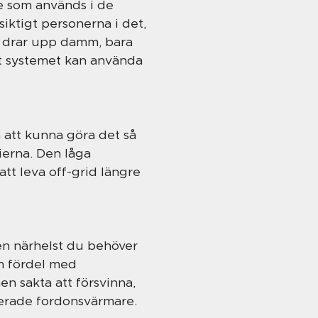
e som används i de
iktigt personerna i det,
om drar upp damm, bara
tt systemet kan använda
h att kunna göra det så
ierna. Den låga
tt leva off-grid längre
en närhelst du behöver
an fördel med
n sakta att försvinna,
serade fordonsvärmare.