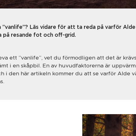
 ”vanlife”? Läs vidare för att ta reda på varför Ald
a på resande fot och off-grid.
va ett ”vanlife”, vet du förmodligen att det är krä
vämt i en skåpbil. En av huvudfaktorerna är uppvär
ch i den här artikeln kommer du att se varför Alde 
s.