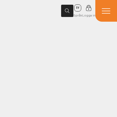
SV
Språk
Logga in