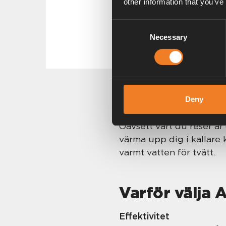
other information that you’ve
Consent
Necessary
Selection
Vikten av up
Deny
Oavsett vart du reser är
värma upp dig i kallare
varmt vatten för tvätt.
Varför välja
Effektivitet