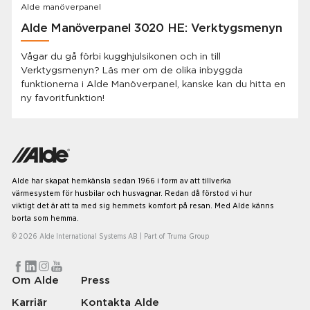
Alde manöverpanel
Alde Manöverpanel 3020 HE: Verktygsmenyn
Vågar du gå förbi kugghjulsikonen och in till
Verktygsmenyn? Läs mer om de olika inbyggda
funktionerna i Alde Manöverpanel, kanske kan du hitta en
ny favoritfunktion!
Alde har skapat hemkänsla sedan 1966 i form av att tillverka
värmesystem för husbilar och husvagnar. Redan då förstod vi hur
viktigt det är att ta med sig hemmets komfort på resan. Med Alde känns
borta som hemma.
© 2026 Alde International Systems AB | Part of
Truma Group
Om Alde
Press
Karriär
Kontakta Alde