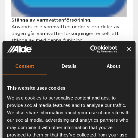
Stänga av varmvattenförsörjning
.
Används inte varmvatten under stora delar av
dagen går varmvattenförsörjningen enkelt att
stänga av med denna funktion.
Såhär ställer du in Day Mode
Consent
Details
About
Välj dina inställningar:
Varmvatten av
This website uses cookies
Sätt önskad temperatur
We use cookies to personalise content and ads, to
Ange tid för på- och avstängning för Day
provide social media features and to analyse our traffic.
Mode
We also share information about your use of our site with
Sist men allra viktigast, sätt till ON.
our social media, advertising and analytics partners who
may combine it with other information that you’ve
Tips
provided to them or that they’ve collected from your use