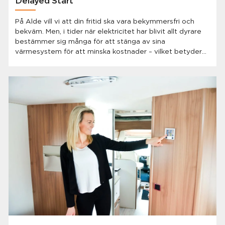
Delayed Start
På Alde vill vi att din fritid ska vara bekymmersfri och
bekväm. Men, i tider när elektricitet har blivit allt dyrare
bestämmer sig många för att stänga av sina
värmesystem för att minska kostnader – vilket betyder
att många husvagnsägare behöver komma fram till ett
kallt fordon efter de varit iväg. MEN Alde har lösningen
och det bästa är att du redan har den!