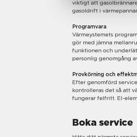
viktigt att gasolbrännar
gasoldrift i värmepanna
Programvara
Värmeystemets programva
gör med jämna mellanrum
funktionen och underlät
personlig genomgång a
Provkörning och effekt
Efter genomförd service
kontrolleras det så att 
fungerar felfritt. El-ele
Boka service
Hitta ditt närmsta servic