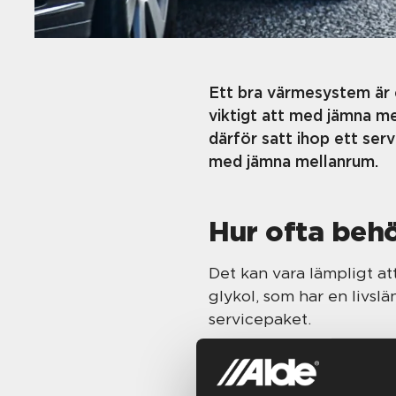
Ett bra värmesystem är e
viktigt att med jämna me
därför satt ihop ett ser
med jämna mellanrum.
Hur ofta beh
Det kan vara lämpligt a
glykol, som har en livslä
servicepaket.
Detta ingår i