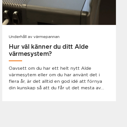
Underhåll av värmepannan
Hur väl känner du ditt Alde
värmesystem?
Oavsett om du har ett helt nytt Alde
värmesytem eller om du har använt det i
flera år, är det alltid en god idé att förnya
din kunskap så att du får ut det mesta av
systemet och kan njuta av maximal komfort
på dina resor. Låt oss gå igenom några av
de vanligaste frågorna vi får gällande Aldes
värmesystem.