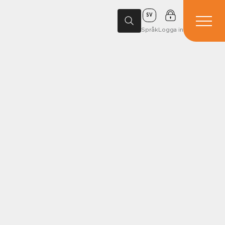
SV
Språk
Logga in