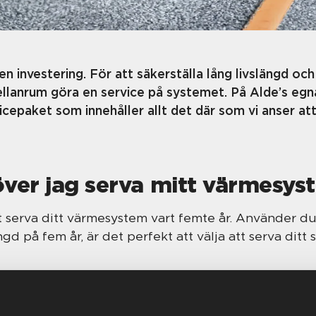
n investering. För att säkerställa lång livslängd och
llanrum göra en service på systemet. På Alde’s egna
vicepaket som innehåller allt det där som vi anser a
över jag serva mitt värmesys
tt serva ditt värmesystem vart femte år. Använder d
ngd på fem år, är det perfekt att välja att serva ditt
 Alde's servicepaket