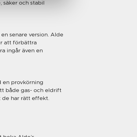
 säker och stabil
en senare version. Alde
 att förbättra
ra ingår även en
d en provkörning
tt både gas- och eldrift
 de har rätt effekt.
t boka Alde’s