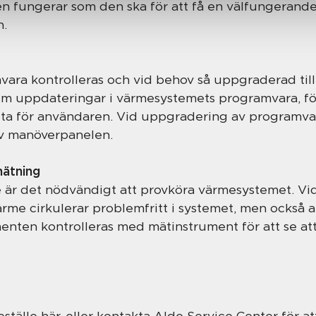
en fungerar som den ska för att få en välfungerande,
n.
ra kontrolleras och vid behov så uppgraderad till 
 uppdateringar i värmesystemets programvara, för
ta för användaren. Vid uppgradering av programva
v manöverpanelen.
mätning
 är det nödvändigt att provköra värmesystemet. Vi
värme cirkulerar problemfritt i systemet, men också a
menten kontrolleras med mätinstrument för att se att
eställe här
, eller kontakta
Alde Service Center
för at