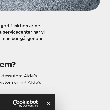
 god funktion är det
 servicecenter har vi
tt man bör gå igenom
tem?
u dessutom Alde’s
 system enligt Alde’s